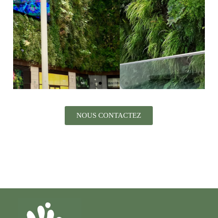
NOUS CONTACTEZ
Hôtel Océania, Le
Mesnil-Amelot
Conception, fabrication, installation et
maintenance d'un mur végétal intérieur
de 140 m² dans le hall de l'hôtel.