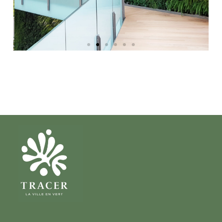
Siège Crédit Agricole,
Besançon
Conception, fabrication, installation et
maintenance d'un mur végétal intérieur
de 196 m², installé au cœur de l'atrium
central du bâtiment.
DÉCOUVRIR TOUTES
NOS RÉALISATIONS