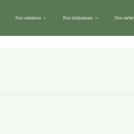
Nos solutions
Nos réalisations
Nos métie
meilleurs végétaux pour bacs et jardinières sur-mesure dans vos espaces