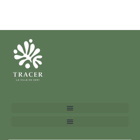
Espace coworking,
Paris 16e
Conception, fabrication, installation et
maintenance de 8 jardinières extérieures
encastrées sur le rooftop de l'immeuble.
TERTIAIRE