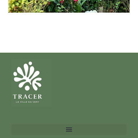
Cimetière de Grenelle,
Paris 15e
Conception, fabrication et installation
d'un columbarium végétalisé de 30
cases.
DÉCOUVRIR TOUTES
NOS RÉALISATIONS