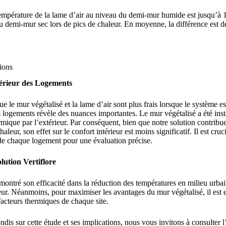
empérature de la lame d’air au niveau du demi-mur humide est jusqu’à 10
du demi-mur sec lors de pics de chaleur. En moyenne, la différence est 
ions
térieur des Logements
ue le mur végétalisé et la lame d’air sont plus frais lorsque le système e
es logements révèle des nuances importantes. Le mur végétalisé a été inst
rmique par l’extérieur. Par conséquent, bien que notre solution contribue
chaleur, son effet sur le confort intérieur est moins significatif. Il est cru
 de chaque logement pour une évaluation précise.
lution Vertiflore
 montré son efficacité dans la réduction des températures en milieu urbain
leur. Néanmoins, pour maximiser les avantages du mur végétalisé, il est 
acteurs thermiques de chaque site.
ndis sur cette étude et ses implications, nous vous invitons à consulter l