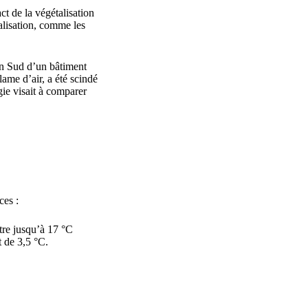
 de la végétalisation
alisation, comme les
on Sud d’un bâtiment
lame d’air, a été scindé
gie visait à comparer
ces :
être jusqu’à 17 °C
t de 3,5 °C.