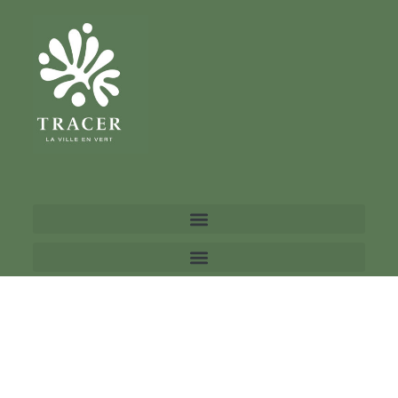
extérieures en aluminium, fixées et
suspendues à la façade principale de
l'hôtel parisien.
JARDINIÈRE
SUSPENDUE
© 2024 TRACER - Tous droits
réservés