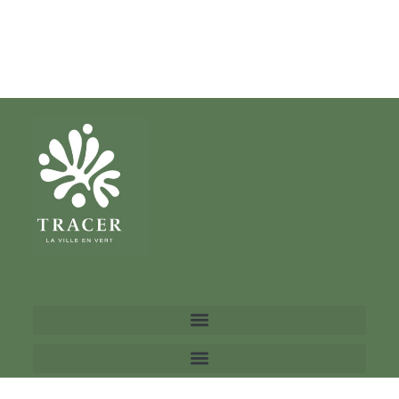
Hôtel Villa M, Paris
15e
Conception, fabrication et installation
de 234 jardinières suspendues sur la
façade principale côté rue de l'hôtel.
DÉCOUVRIR TOUTES
NOS RÉALISATIONS