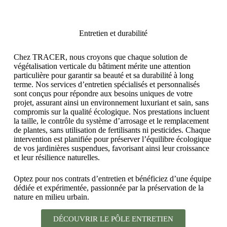
15e
Conception, fabrication et installation
Entretien et durabilité
de 234 jardinières suspendues sur la
façade principale côté rue de l'hôtel.
Chez TRACER, nous croyons que chaque solution de
végétalisation verticale du bâtiment mérite une attention
particulière pour garantir sa beauté et sa durabilité à long
DÉCOUVRIR TOUTES
NOS RÉALISATIONS
terme. Nos services d’entretien spécialisés et personnalisés
sont conçus pour répondre aux besoins uniques de votre
projet, assurant ainsi un environnement luxuriant et sain, sans
compromis sur la qualité écologique. Nos prestations incluent
la taille, le contrôle du système d’arrosage et le remplacement
de plantes, sans utilisation de fertilisants ni pesticides. Chaque
intervention est planifiée pour préserver l’équilibre écologique
de vos jardinières suspendues, favorisant ainsi leur croissance
et leur résilience naturelles.
Optez pour nos contrats d’entretien et bénéficiez d’une équipe
dédiée et expérimentée, passionnée par la préservation de la
nature en milieu urbain.
DÉCOUVRIR LE PÔLE ENTRETIEN